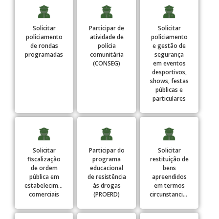
Solicitar
Participar de
Solicitar
policiamento
atividade de
policiamento
de rondas
polícia
e gestão de
programadas
comunitária
segurança
(CONSEG)
em eventos
desportivos,
shows, festas
públicas e
particulares
Solicitar
Participar do
Solicitar
fiscalização
programa
restituição de
de ordem
educacional
bens
pública em
de resistência
apreendidos
estabelecimentos
às drogas
em termos
comerciais
(PROERD)
circunstanciados