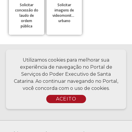
Solicitar
Solicitar
concessão do
imagens de
laudo de
videomonitoramento
ordem
urbano
pública
Política de privacidade
Utilizamos cookies para melhorar sua
experiência de navegação no Portal de
Serviços do Poder Executivo de Santa
Catarina. Ao continuar navegando no Portal,
Copyright © 2026 Todos os Direitos Reservados SC - Governo de
você concorda com o uso de cookies.
Santa Catarina | Desenvolvimento - CIASC | Coordenação - SCTI
ACEITO