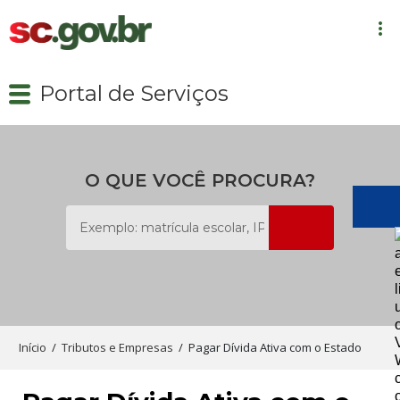
more_vert
close
close
 de Notícias
Portal de Serviços
de Serviços
expand_more
dadão
ficial
expand_more
ategorias
ia
O QUE VOCÊ PROCURA?
Aplicativos Oficiais do Governo de Santa Catarina
rência
 Serviços
 do Governo
Tudo Sobre Universidade Gratuita
a SC
e Ouvidoria
ok
Início
/
Tributos e Empresas
/
Pagar Dívida Ativa com o Estado
e
ram