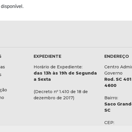
disponível.
S
EXPEDIENTE
ENDEREÇO
ias
Horário de Expediente:
Centro Admin
das 13h às 19h de Segunda
Governo
s
a Sexta
Rod. SC 401 
4600
ação
(Decreto nº 1.410 de 18 de
no
dezembro de 2017)
Bairro:
Saco Grande
SC
CEP:
88032-900