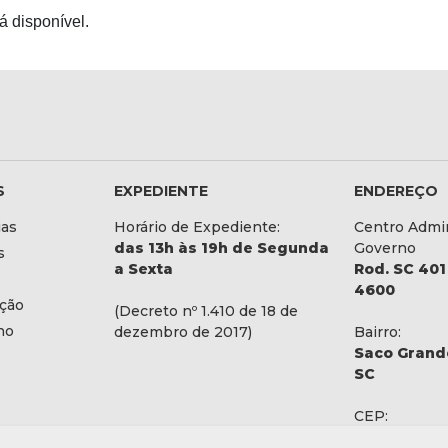
á disponível.
S
EXPEDIENTE
ENDEREÇO
ias
Horário de Expediente:
Centro Admin
das 13h às 19h de Segunda
Governo
s
a Sexta
Rod. SC 401 
4600
ação
(Decreto nº 1.410 de 18 de
no
dezembro de 2017)
Bairro:
Saco Grande
SC
CEP:
88032-900