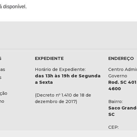
 disponível.
S
EXPEDIENTE
ENDEREÇO
ias
Horário de Expediente:
Centro Admin
das 13h às 19h de Segunda
Governo
s
a Sexta
Rod. SC 401 
4600
ação
(Decreto nº 1.410 de 18 de
no
dezembro de 2017)
Bairro:
Saco Grande
SC
CEP:
88032-900