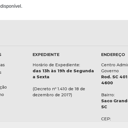
disponível.
S
EXPEDIENTE
ENDEREÇO
ias
Horário de Expediente:
Centro Admin
das 13h às 19h de Segunda
Governo
s
a Sexta
Rod. SC 401 
4600
ação
(Decreto nº 1.410 de 18 de
no
dezembro de 2017)
Bairro:
Saco Grande
SC
CEP:
88032-900