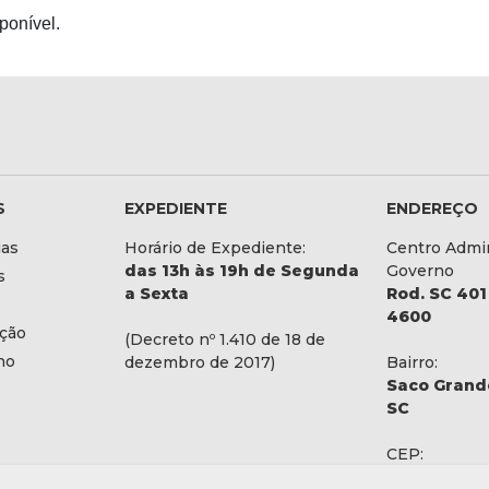
ponível.
S
EXPEDIENTE
ENDEREÇO
ias
Horário de Expediente:
Centro Admin
das 13h às 19h de Segunda
Governo
s
a Sexta
Rod. SC 401 
4600
ação
(Decreto nº 1.410 de 18 de
no
dezembro de 2017)
Bairro:
Saco Grande
SC
CEP:
88032-900