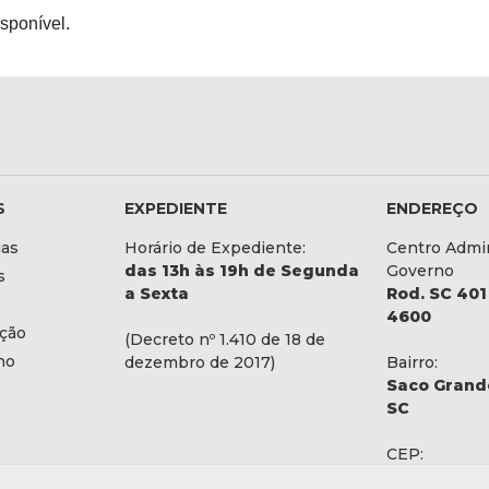
sponível.
S
EXPEDIENTE
ENDEREÇO
ias
Horário de Expediente:
Centro Admin
das 13h às 19h de Segunda
Governo
s
a Sexta
Rod. SC 401 
4600
ação
(Decreto nº 1.410 de 18 de
no
dezembro de 2017)
Bairro:
Saco Grande
SC
CEP:
88032-900